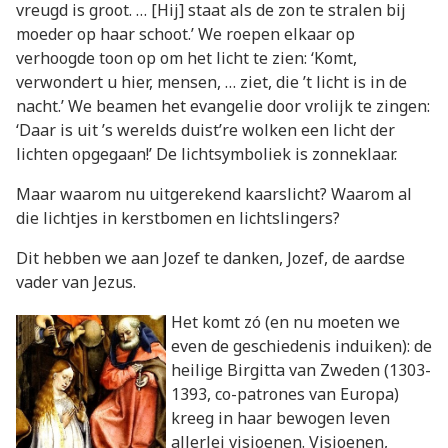
vreugd is groot. … [Hij] staat als de zon te stralen bij
moeder op haar schoot.’ We roepen elkaar op
verhoogde toon op om het licht te zien: ‘Komt,
verwondert u hier, mensen, … ziet, die ’t licht is in de
nacht.’ We beamen het evangelie door vrolijk te zingen:
‘Daar is uit ’s werelds duist’re wolken een licht der
lichten opgegaan!’ De lichtsymboliek is zonneklaar.
Maar waarom nu uitgerekend kaarslicht? Waarom al
die lichtjes in kerstbomen en lichtslingers?
Dit hebben we aan Jozef te danken, Jozef, de aardse
vader van Jezus.
Het komt zó (en nu moeten we
even de geschiedenis induiken): de
heilige Birgitta van Zweden (1303-
1393, co-patrones van Europa)
kreeg in haar bewogen leven
allerlei visioenen. Visioenen,