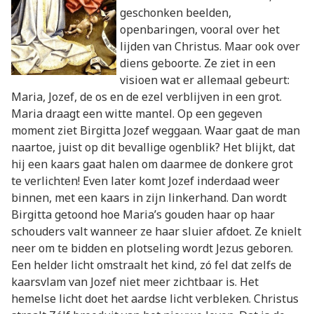
geschonken beelden,
openbaringen, vooral over het
lijden van Christus. Maar ook over
diens geboorte. Ze ziet in een
visioen wat er allemaal gebeurt:
Maria, Jozef, de os en de ezel verblijven in een grot.
Maria draagt een witte mantel. Op een gegeven
moment ziet Birgitta Jozef weggaan. Waar gaat de man
naartoe, juist op dit bevallige ogenblik? Het blijkt, dat
hij een kaars gaat halen om daarmee de donkere grot
te verlichten! Even later komt Jozef inderdaad weer
binnen, met een kaars in zijn linkerhand. Dan wordt
Birgitta getoond hoe Maria’s gouden haar op haar
schouders valt wanneer ze haar sluier afdoet. Ze knielt
neer om te bidden en plotseling wordt Jezus geboren.
Een helder licht omstraalt het kind, zó fel dat zelfs de
kaarsvlam van Jozef niet meer zichtbaar is. Het
hemelse licht doet het aardse licht verbleken. Christus